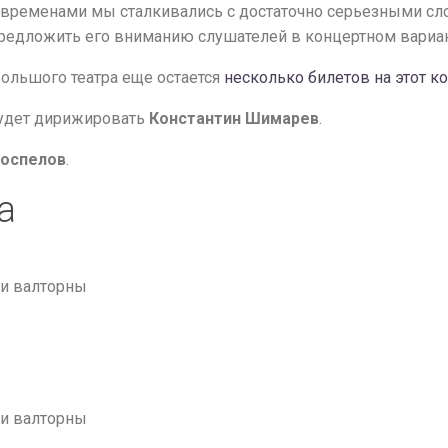
и временами мы сталкивались с достаточно серьезными с
предложить его вниманию слушателей в концертном вариан
Большого театра еще остается
несколько билетов на этот к
будет дирижировать
Константин Шимарев
.
Поспелов
.
а
 и валторны
 и валторны