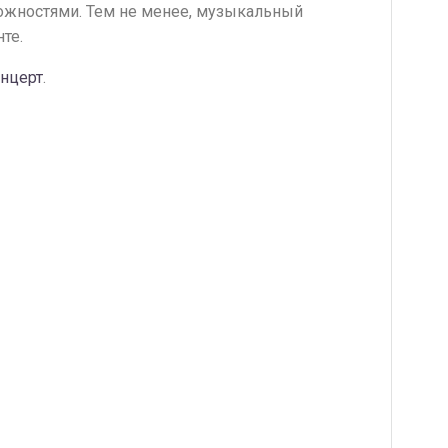
ложностями. Тем не менее, музыкальный
те.
онцерт
.