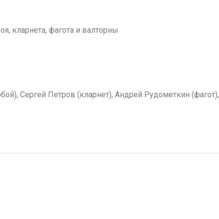
оя, кларнета, фагота и валторны
бой), Сергей Петров (кларнет), Андрей Рудометкин (фагот)
Навигация
по