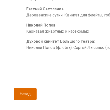
Евгений Светланов
Деревенские сутки. Квинтет для флейты, гоб
Николай Попов
Карнавал животных и насекомых
Духовой квинтет Большого театра
:
Николай Попов (флейта), Сергей Лысенко (го
Навигация
Назад
по